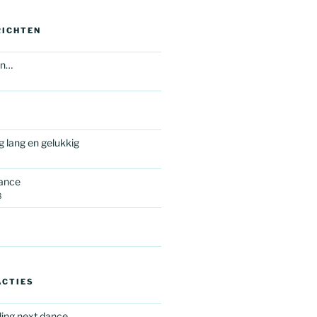
RICHTEN
en…
og lang en gelukkig
dance
8
ACTIES
ing next dance