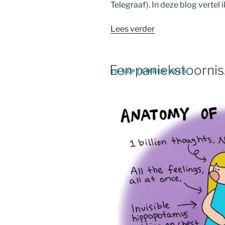
Telegraaf). In deze blog vertel 
“Hey
Lees verder
het
is
oké”
Een paniekstoornis
GEPLAATST
18 SEPTEMBER 2018
OP