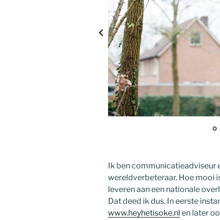
 logo
Ik ben communicatieadviseur en
wereldverbeteraar. Hoe mooi is 
leveren aan een nationale ove
Dat deed ik dus. In eerste insta
www.heyhetisoke.nl
en later o