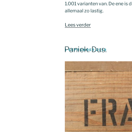
1.001 varianten van. De ene is 
allemaal zo lastig.
“Een
Lees verder
paniekstoornis.
Que?”
Paniek. Dus.
GEPLAATST
1 SEPTEMBER 2018
OP