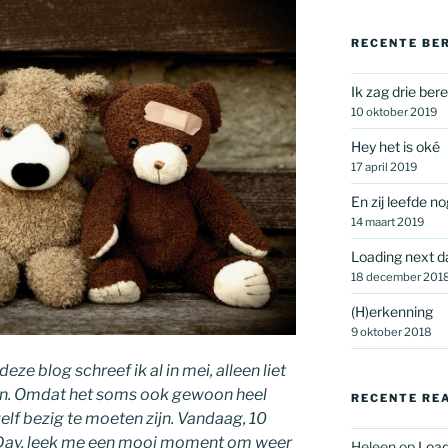
RECENTE BE
Ik zag drie ber
10 oktober 2019
Hey het is oké
17 april 2019
En zij leefde n
14 maart 2019
Loading next 
18 december 201
(H)erkenning
9 oktober 2018
eze blog schreef ik al in mei, alleen liet
en. Omdat het soms ook gewoon heel
RECENTE RE
zelf bezig te moeten zijn.
Vandaag, 10
 Day, leek me een mooi moment om weer
Heleen
op
Load