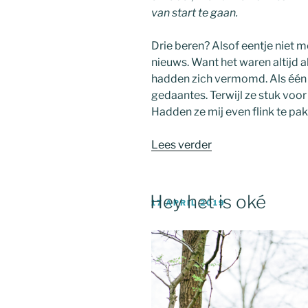
van start te gaan.
Drie beren? Alsof eentje niet 
nieuws. Want het waren altijd al 
hadden zich vermomd. Als één g
gedaantes. Terwijl ze stuk voor 
Hadden ze mij even flink te pa
“Ik
Lees verder
zag
drie
beren…”
Hey het is oké
GEPLAATST
17 APRIL 2019
OP