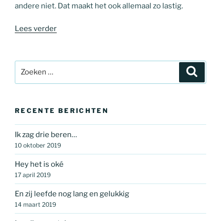
andere niet. Dat maakt het ook allemaal zo lastig.
“Een
Lees verder
paniekstoornis.
Que?”
Zoeken
Zoeke
naar:
RECENTE BERICHTEN
Ik zag drie beren…
10 oktober 2019
Hey het is oké
17 april 2019
En zij leefde nog lang en gelukkig
14 maart 2019